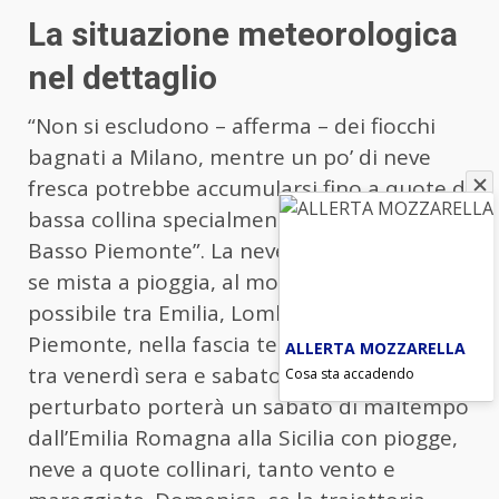
La situazione meteorologica
nel dettaglio
“Non si escludono – afferma – dei fiocchi
bagnati a Milano, mentre un po’ di neve
fresca potrebbe accumularsi fino a quote di
bassa collina specialmente tra Emilia e
Basso Piemonte”. La neve in pianura, anche
se mista a pioggia, al momento sembra
possibile tra Emilia, Lombardia e Basso
Piemonte, nella fascia temporale compresa
ALLERTA MOZZARELLA
tra venerdì sera e sabato mattina. Il tempo
Cosa sta accadendo
perturbato porterà un sabato di maltempo
dall’Emilia Romagna alla Sicilia con piogge,
neve a quote collinari, tanto vento e