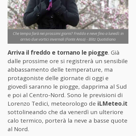
Che tempo farà nei prossimi giorni? Freddo e neve fino a lunedì: in
arrivo due vortici invernali (Fonte Ansa) - Blitz Quotidiano
Arriva il freddo e tornano le piogge
. Già
dalle prossime ore si registrerà un sensibile
abbassamento delle temperature, ma
protagoniste delle giornate di oggi e
giovedì saranno le piogge, dapprima al Sud
e poi al Centro-Nord. Sono le previsioni di
Lorenzo Tedici, meteorologo de
iLMeteo.it
sottolineando che da venerdì un ulteriore
calo termico, porterà la neve a basse quote
al Nord.