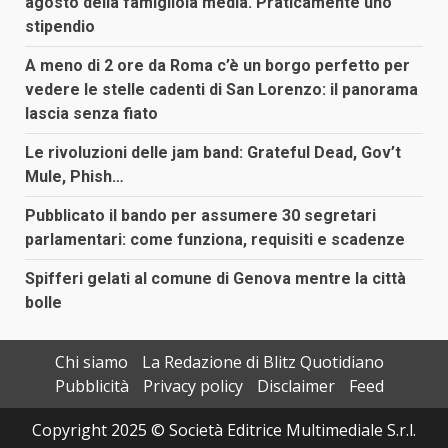
agosto della famigliola media. Praticamente uno
stipendio
A meno di 2 ore da Roma c’è un borgo perfetto per
vedere le stelle cadenti di San Lorenzo: il panorama
lascia senza fiato
Le rivoluzioni delle jam band: Grateful Dead, Gov’t
Mule, Phish…
Pubblicato il bando per assumere 30 segretari
parlamentari: come funziona, requisiti e scadenze
Spifferi gelati al comune di Genova mentre la città
bolle
Chi siamo
La Redazione di Blitz Quotidiano
Pubblicità
Privacy policy
Disclaimer
Feed
Copyright 2025 © Società Editrice Multimediale S.r.l.