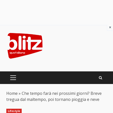
×
Skip
to
content
PRIMARY
MENU
Home
»
Che tempo farà nei prossimi giorni? Breve
tregua dal maltempo, poi tornano pioggia e neve
Lifestyle