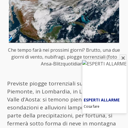
Che tempo farà nei prossimi giorni? Brutto, una due
giorni di vento, nubifragi, piogge torrenziali (foto
Ansa-Blitzquotidiano)
Previste piogge torrenziali sull’Alto
Piemonte, in Lombardia, in Liguria e in
Valle d’Aosta: si temono piene fluviali,
ESPERTI ALLARME
esondazioni e alluvioni lampo anche se una
Cosa fare
parte della precipitazioni, per fortuna, si
fermerà sotto forma di neve in montagna