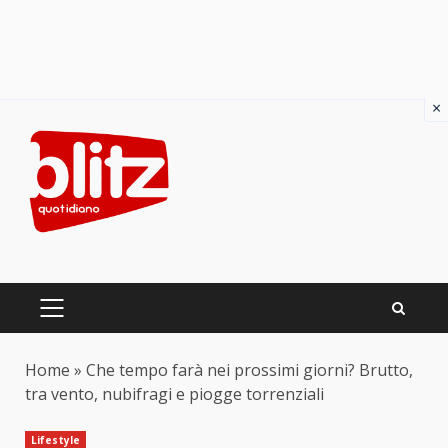
×
Skip
to
content
PRIMARY
MENU
Home
»
Che tempo farà nei prossimi giorni? Brutto,
tra vento, nubifragi e piogge torrenziali
Lifestyle