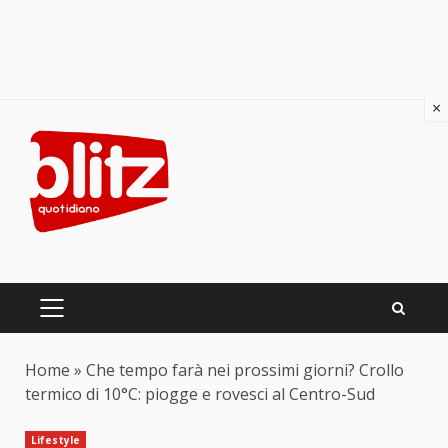
×
Skip
to
content
PRIMARY
MENU
Home
»
Che tempo farà nei prossimi giorni? Crollo
termico di 10°C: piogge e rovesci al Centro-Sud
Lifestyle