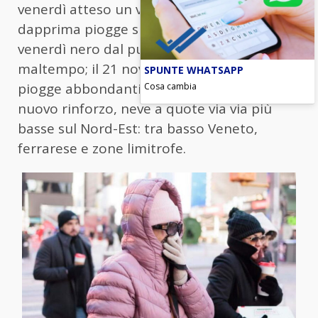
venerdì atteso un vortice che causerà
dapprima piogge sparse il giovedì e, poi, un
venerdì nero dal punto di vista del
maltempo; il 21 novembre rovesci intensi e
SPUNTE WHATSAPP
Cosa cambia
piogge abbondanti al Centro, venti in
nuovo rinforzo, neve a quote via via più
basse sul Nord-Est: tra basso Veneto,
ferrarese e zone limitrofe.