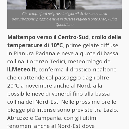
Che tempo farà nei prossimi giorni? Arriva una nuova
perturbazione: pioggia e neve in diverse regioni (Fonte Ansa) - Blitz
Quotidiano
Maltempo verso il Centro-Sud
,
crollo delle
temperature di 10°C
, prime gelate diffuse
in Pianura Padana e neve a quote di bassa
collina. Lorenzo Tedici, meteorologo de
iLMeteo.it
, conferma il drastico ribaltone
che ci attende col passaggio dagli oltre
20°C a novembre anche al Nord, alla
possibile neve di venerdì fino alla bassa
collina del Nord-Est. Nelle prossime ore le
piogge più intense sono previste tra Lazio,
Abruzzo e Campania, con gli ultimi
fenomeni anche al Nord-Est dove