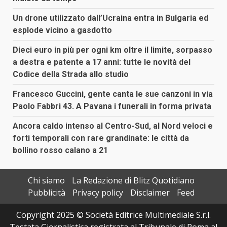
Un drone utilizzato dall’Ucraina entra in Bulgaria ed
esplode vicino a gasdotto
Dieci euro in più per ogni km oltre il limite, sorpasso
a destra e patente a 17 anni: tutte le novità del
Codice della Strada allo studio
Francesco Guccini, gente canta le sue canzoni in via
Paolo Fabbri 43. A Pavana i funerali in forma privata
Ancora caldo intenso al Centro-Sud, al Nord veloci e
forti temporali con rare grandinate: le città da
bollino rosso calano a 21
Chi siamo
La Redazione di Blitz Quotidiano
Pubblicità
Privacy policy
Disclaimer
Feed
Copyright 2025 © Società Editrice Multimediale S.r.l.
Testata Giornalistica registrata al Tribunale di Roma al