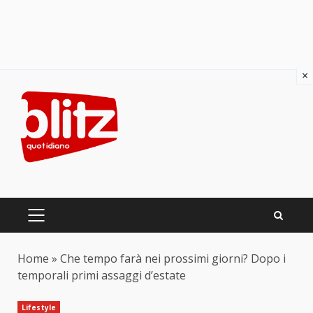
×
Skip
to
content
PRIMARY
MENU
Home
»
Che tempo farà nei prossimi giorni? Dopo i
temporali primi assaggi d’estate
Lifestyle