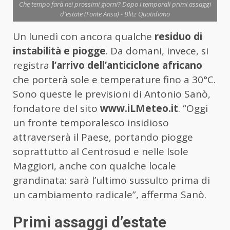
Che tempo farà nei prossimi giorni? Dopo i temporali primi assaggi
d'estate (Fonte Ansa) - Blitz Quotidiano
Un lunedì con ancora qualche
residuo di
instabilità e piogge
. Da domani, invece, si
registra
l’arrivo dell’anticiclone africano
che porterà sole e temperature fino a 30°C.
Sono queste le previsioni di Antonio Sanò,
fondatore del sito
www.iLMeteo.it
. “Oggi
un fronte temporalesco insidioso
attraverserà il Paese, portando piogge
soprattutto al Centrosud e nelle Isole
Maggiori, anche con qualche locale
grandinata: sarà l’ultimo sussulto prima di
un cambiamento radicale”, afferma Sanò.
Primi assaggi d’estate