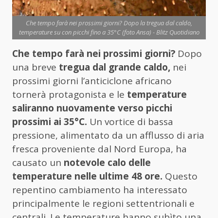
Che tempo farà nei prossimi giorni? Dopo la tregua dal caldo,
temperature su con picchi fino a 35°C (foto Ansa) - Blitz Quotidiano
Che tempo farà nei prossimi giorni?
Dopo
una breve
tregua dal grande caldo,
nei
prossimi giorni l’anticiclone africano
tornerà protagonista e le
temperature
saliranno nuovamente verso picchi
prossimi ai 35°C.
Un vortice di bassa
pressione, alimentato da un afflusso di aria
fresca proveniente dal Nord Europa, ha
causato un
notevole calo delle
temperature nelle ultime 48 ore.
Questo
repentino cambiamento ha interessato
principalmente le regioni settentrionali e
centrali. Le temperature hanno subìto una