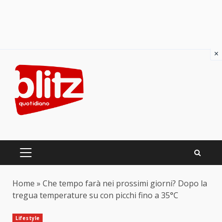
×
Skip
to
content
PRIMARY
MENU
Home
»
Che tempo farà nei prossimi giorni? Dopo la
tregua temperature su con picchi fino a 35°C
Lifestyle