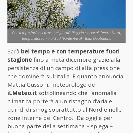
Che tempo farà nei prossimi giorni? Pioggia e neve al Centro-Nord,
temperature miti al Sud (Fonte Ansa) - Blitz Quotidiano
Sarà
bel tempo e con temperature fuori
stagione
fino a metà dicembre grazie alla
persistenza di un campo di alta pressione
che dominerà sull’Italia. È quanto annuncia
Mattia Gussoni, meteorologo de
iLMeteo.it
sottolineando che l’anomalia
climatica porterà a un ristagno d’aria e
quindi di smog soprattutto al Nord e nelle
zone interne del Centro. “Da oggi e per
buona parte della settimana – spiega –