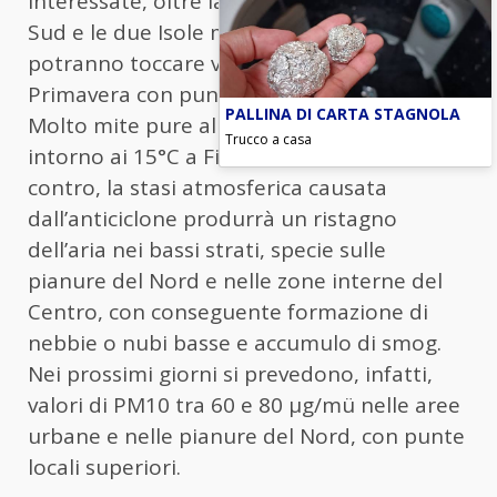
interessate, oltre la montagna, saranno il
Sud e le due Isole maggiori, dove si
potranno toccare valori più tipici della
Primavera con punte massime fino a 20°C.
PALLINA DI CARTA STAGNOLA
Molto mite pure al Centro con valori
Trucco a casa
intorno ai 15°C a Firenze e Roma. Per
contro, la stasi atmosferica causata
dall’anticiclone produrrà un ristagno
dell’aria nei bassi strati, specie sulle
pianure del Nord e nelle zone interne del
Centro, con conseguente formazione di
nebbie o nubi basse e accumulo di smog.
Nei prossimi giorni si prevedono, infatti,
valori di PM10 tra 60 e 80 µg/mü nelle aree
urbane e nelle pianure del Nord, con punte
locali superiori.