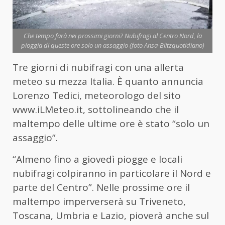
Che tempo farà nei prossimi giorni? Nubifragi al Centro Nord, la
pioggia di queste ore solo un assaggio (foto Ansa-Blitzquotidiano)
Tre giorni di nubifragi con una allerta
meteo su mezza Italia. È quanto annuncia
Lorenzo Tedici, meteorologo del sito
www.iLMeteo.it, sottolineando che il
maltempo delle ultime ore è stato “solo un
assaggio”.
“Almeno fino a giovedì piogge e locali
nubifragi colpiranno in particolare il Nord e
parte del Centro”. Nelle prossime ore il
maltempo imperverserà su Triveneto,
Toscana, Umbria e Lazio, pioverà anche sul