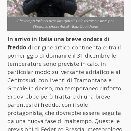
Che tempo farà nei prossimi giorni? Calo termico e neve per
l'Epifania (Fonte Ansa) - Blitz Quotidiano
In arrivo in Italia una breve ondata di
freddo
di origine artico-continentale: tra il
pomeriggio di domani e il 31 dicembre le
temperature sono previste in calo, in
particolar modo sul versante adriatico e al
Centrosud, con i venti di Tramontana e
Grecale in deciso, ma temporaneo rinforzo.
Si dovrebbe però trattare di una breve
parentesi di freddo, con il sole
protagonista, che dovrebbe essere seguita
da una nuova fase di maltempo. Queste le
previsioni di Federico Brescia, meteorologo