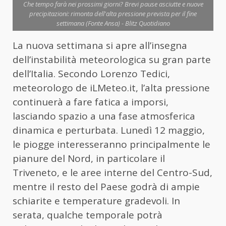
Che tempo farà nei prossimi giorni? Brevi pause asciutte e nuove
precipitazioni: rimonta dell'alta pressione prevista per il fine
settimana (Fonte Ansa) - Blitz Quotidiano
La nuova settimana si apre all’insegna
dell’instabilità meteorologica su gran parte
dell’Italia. Secondo Lorenzo Tedici,
meteorologo de iLMeteo.it, l’alta pressione
continuerà a fare fatica a imporsi,
lasciando spazio a una fase atmosferica
dinamica e perturbata. Lunedì 12 maggio,
le piogge interesseranno principalmente le
pianure del Nord, in particolare il
Triveneto, e le aree interne del Centro-Sud,
mentre il resto del Paese godrà di ampie
schiarite e temperature gradevoli. In
serata, qualche temporale potrà