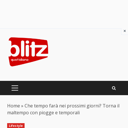
×
Skip
to
content
PRIMARY
MENU
Home
»
Che tempo farà nei prossimi giorni? Torna il
maltempo con piogge e temporali
Lifestyle