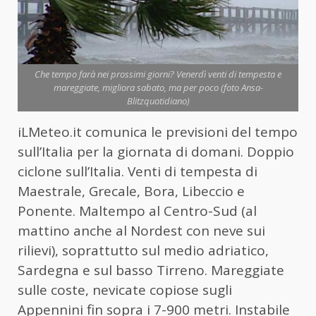
Che tempo farà nei prossimi giorni? Venerdì venti di tempesta e
mareggiate, migliora sabato, ma per poco (foto Ansa-
Blitzquotidiano)
iLMeteo.it comunica le previsioni del tempo
sull’Italia per la giornata di domani. Doppio
ciclone sull’Italia. Venti di tempesta di
Maestrale, Grecale, Bora, Libeccio e
Ponente. Maltempo al Centro-Sud (al
mattino anche al Nordest con neve sui
rilievi), soprattutto sul medio adriatico,
Sardegna e sul basso Tirreno. Mareggiate
sulle coste, nevicate copiose sugli
Appennini fin sopra i 7-900 metri. Instabile