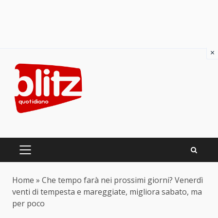
×
Skip
to
content
PRIMARY
MENU
Home
»
Che tempo farà nei prossimi giorni? Venerdì
venti di tempesta e mareggiate, migliora sabato, ma
per poco