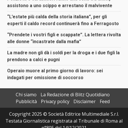
assistono a uno scippo e arrestano il malvivente
“L’estate più calda della storia italiana”, per gli
esperti il caldo record continuerà fino a Ferragosto
“Prendete i vostri figli e scappate”. La lettera rivolta
alle donne “incastrate dalla mafia”
La madre non gli dà i soldi per la droga e i due figli la
prendono a calci e pugni
Operaio muore al primo giorno di lavoro: sei
indagati per omissione di soccorso
Chi siamo
La Redazione di Blitz Quotidiano
Pubblicità
Privacy policy
Disclaimer
Feed
Copyright 2025 © Società Editrice Multimediale S.r.l.
Testata Giornalistica registrata al Tribunale di Roma al
n°805 del 14/12/2021