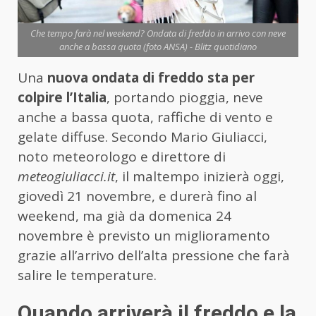
Che tempo farà nel weekend? Ondata di freddo in arrivo con neve
anche a bassa quota (foto ANSA) - Blitz quotidiano
Una
nuova ondata di freddo sta per
colpire l’Italia
, portando pioggia, neve
anche a bassa quota, raffiche di vento e
gelate diffuse. Secondo Mario Giuliacci,
noto meteorologo e direttore di
meteogiuliacci.it
, il maltempo inizierà oggi,
giovedì 21 novembre, e durerà fino al
weekend, ma già da domenica 24
novembre è previsto un miglioramento
grazie all’arrivo dell’alta pressione che farà
salire le temperature.
Quando arriverà il freddo e la