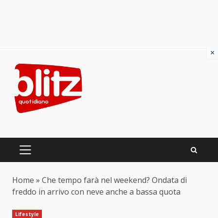
×
Skip
to
content
PRIMARY
MENU
Home
»
Che tempo farà nel weekend? Ondata di
freddo in arrivo con neve anche a bassa quota
Lifestyle