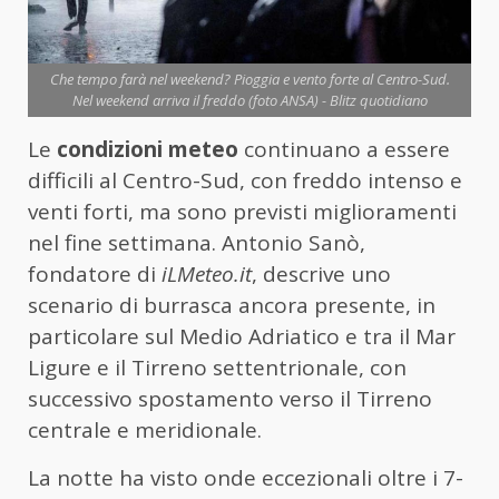
Che tempo farà nel weekend? Pioggia e vento forte al Centro-Sud.
Nel weekend arriva il freddo (foto ANSA) - Blitz quotidiano
Le
condizioni meteo
continuano a essere
difficili al Centro-Sud, con freddo intenso e
venti forti, ma sono previsti miglioramenti
nel fine settimana. Antonio Sanò,
fondatore di
iLMeteo.it
, descrive uno
scenario di burrasca ancora presente, in
particolare sul Medio Adriatico e tra il Mar
Ligure e il Tirreno settentrionale, con
successivo spostamento verso il Tirreno
centrale e meridionale.
La notte ha visto onde eccezionali oltre i 7-