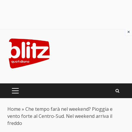
×
Skip
to
content
PRIMARY
MENU
Home
»
Che tempo farà nel weekend? Pioggia e
vento forte al Centro-Sud. Nel weekend arriva il
freddo