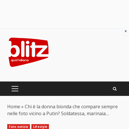
×
Skip
to
content
PRIMARY
MENU
Home
»
Chi è la donna bionda che compare sempre
nelle foto vicino a Putin? Soldatessa, marinaia…
Foto notizie
Lifestyle