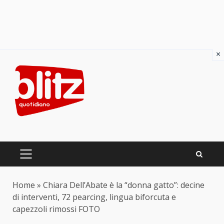
×
Skip
to
content
PRIMARY
MENU
Home
»
Chiara Dell’Abate è la “donna gatto”: decine
di interventi, 72 pearcing, lingua biforcuta e
capezzoli rimossi FOTO