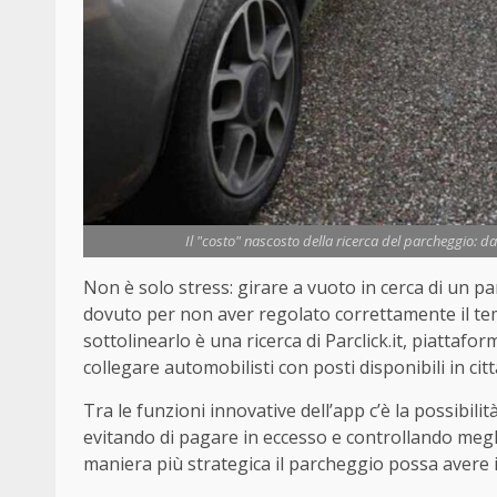
Il "costo" nascosto della ricerca del parcheggio: d
Non è solo stress: girare a vuoto in cerca di un p
dovuto per non aver regolato correttamente il t
sottolinearlo è una ricerca di Parclick.it, piattaf
collegare automobilisti con posti disponibili in citt
Tra le funzioni innovative dell’app c’è la possibil
evitando di pagare in eccesso e controllando megl
maniera più strategica il parcheggio possa avere i