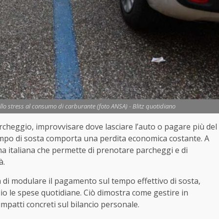
allo stress al consumo di carburante (foto ANSA) - Blitz quotidiano
archeggio, improvvisare dove lasciare l’auto o pagare più del
empo di sosta comporta una perdita economica costante. A
orma italiana che permette di prenotare parcheggi e di
à.
ità di modulare il pagamento sul tempo effettivo di sosta,
io le spese quotidiane. Ciò dimostra come gestire in
mpatti concreti sul bilancio personale.