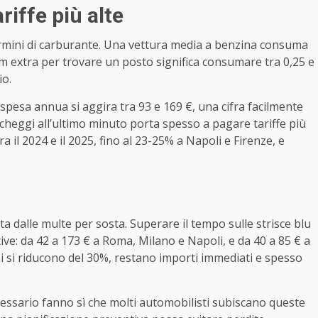
iffe più alte
rmini di carburante. Una vettura media a benzina consuma
6 km extra per trovare un posto significa consumare tra 0,25 e
io.
a spesa annua si aggira tra 93 e 169 €, una cifra facilmente
archeggi all’ultimo minuto porta spesso a pagare tariffe più
ra il 2024 e il 2025, fino al 23-25% a Napoli e Firenze, e
 dalle multe per sosta. Superare il tempo sulle strisce blu
ive: da 42 a 173 € a Roma, Milano e Napoli, e da 40 a 85 € a
ni si riducono del 30%, restano importi immediati e spesso
cessario fanno sì che molti automobilisti subiscano queste