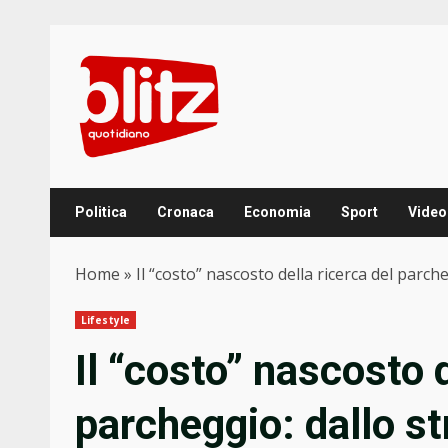
Skip
to
content
Politica
Cronaca
Economia
Sport
Video
Home
»
Il “costo” nascosto della ricerca del parc
Lifestyle
Il “costo” nascosto d
parcheggio: dallo s