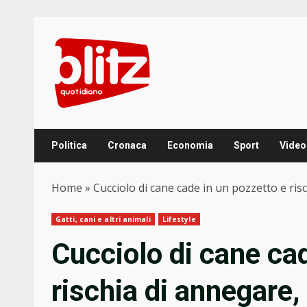
Skip
to
content
Politica
Cronaca
Economia
Sport
Video
Home
»
Cucciolo di cane cade in un pozzetto e risc
Gatti, cani e altri animali
Lifestyle
Cucciolo di cane cad
rischia di annegare, 