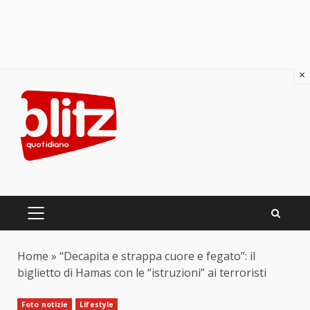
×
Skip
to
content
PRIMARY
MENU
Home
»
“Decapita e strappa cuore e fegato”: il
biglietto di Hamas con le “istruzioni” ai terroristi
Foto notizie
Lifestyle