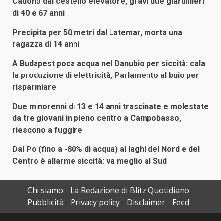
Cadono dal cestello elevatore, gravi due giardinieri
di 40 e 67 anni
Precipita per 50 metri dal Latemar, morta una
ragazza di 14 anni
A Budapest poca acqua nel Danubio per siccità: cala
la produzione di elettricità, Parlamento al buio per
risparmiare
Due minorenni di 13 e 14 anni trascinate e molestate
da tre giovani in pieno centro a Campobasso,
riescono a fuggire
Dal Po (fino a -80% di acqua) ai laghi del Nord e del
Centro è allarme siccità: va meglio al Sud
Chi siamo
La Redazione di Blitz Quotidiano
Pubblicità
Privacy policy
Disclaimer
Feed