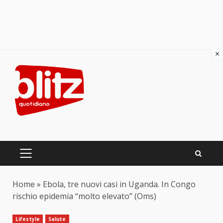
×
Skip
to
content
PRIMARY
MENU
Home
»
Ebola, tre nuovi casi in Uganda. In Congo
rischio epidemia “molto elevato” (Oms)
Lifestyle
Salute