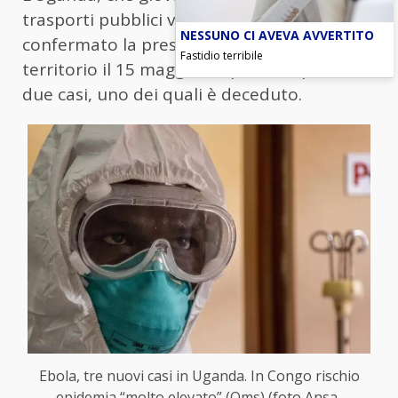
trasporti pubblici verso la Rdc, ha
NESSUNO CI AVEVA AVVERTITO
confermato la presenza di Ebola sul suo
Fastidio terribile
territorio il 15 maggio, dopo la scoperta di
due casi, uno dei quali è deceduto.
Ebola, tre nuovi casi in Uganda. In Congo rischio
epidemia “molto elevato” (Oms) (foto Ansa-