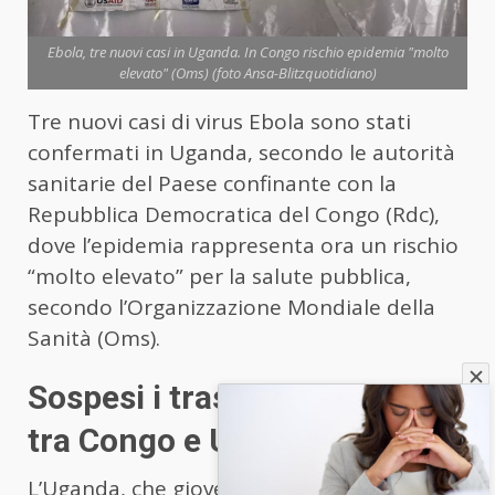
Ebola, tre nuovi casi in Uganda. In Congo rischio epidemia "molto
elevato" (Oms) (foto Ansa-Blitzquotidiano)
Tre nuovi casi di virus Ebola sono stati
confermati in Uganda, secondo le autorità
sanitarie del Paese confinante con la
Repubblica Democratica del Congo (Rdc),
dove l’epidemia rappresenta ora un rischio
“molto elevato” per la salute pubblica,
secondo l’Organizzazione Mondiale della
Sanità (Oms).
Sospesi i trasporti pubblici
tra Congo e Uganda
L’Uganda, che giovedì ha sospeso tutti i