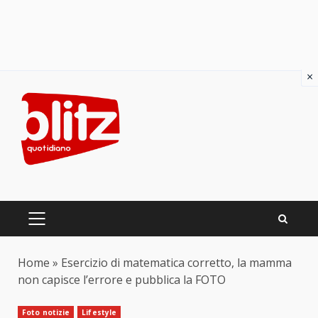
×
Skip
to
content
PRIMARY
MENU
Home
»
Esercizio di matematica corretto, la mamma
non capisce l’errore e pubblica la FOTO
Foto notizie
Lifestyle