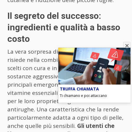
cutanea e riduzione delle piccole rughe.
Il segreto del successo:
ingredienti e qualità a basso
costo
La vera sorpresa di questa crema viso
risiede nella combinazione di ingredienti
scelti con cura e in una formula priva di
sostanze aggressive. Tra i componenti
principali emergono estratti naturali,
TRUFFA CHIAMATA
vitamine essenziali e acido ialuronico, noti
Ti chiamano e poi attaccano
per le loro proprietà rigeneranti e
antirughe. Una caratteristica che la rende
particolarmente adatta a ogni tipo di pelle,
anche quelle più sensibili.
Gli utenti che