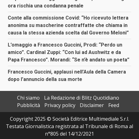
ora rischia una condanna penale
Conte alla commissione Covid: “Ho ricevuto lettera
anonima su mascherine contraffatte che chiama in
causa la stessa azienda scelta dal Governo Meloni”
L’omaggio a Francesco Guccini, Prodi: “Perdo un
amico”. Cardinal Zuppi: “Con lui ad Aushwitz e da
Papa Francesco”. Morandi: “Se n’è andato un poeta”
Francesco Guccini, applausi nell’Aula della Camera
dopo l’annuncio della sua morte
Chi siamo
La Redazione di Blitz Quotidiano
Pubblicità
Privacy policy
Disclaimer
Feed
Copyright 2025 © Società Editrice Multimediale S.r.l.
Testata Giornalistica registrata al Tribunale di Roma al
n°805 del 14/12/2021