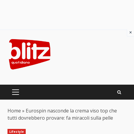
×
Skip
to
content
PRIMARY
MENU
Home
»
Eurospin nasconde la crema viso top che
tutti dovrebbero provare: fa miracoli sulla pelle
Lifestyle