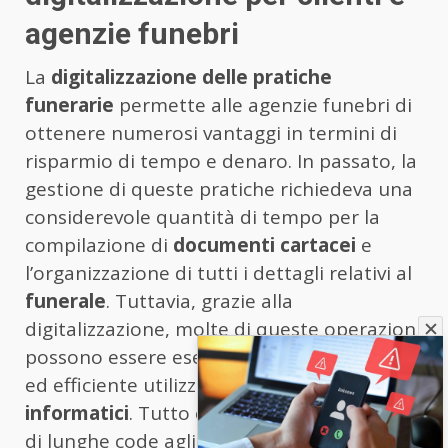
agenzie funebri
La
digitalizzazione delle pratiche
funerarie
permette alle agenzie funebri di
ottenere numerosi vantaggi in termini di
risparmio di tempo e denaro. In passato, la
gestione di queste pratiche richiedeva una
considerevole quantità di tempo per la
compilazione di
documenti cartacei
e
l’organizzazione di tutti i dettagli relativi al
funerale
. Tuttavia, grazie alla
digitalizzazione, molte di queste operazioni
possono essere eseguite in modo rapido
ed efficiente utilizzando
sistemi
informatici
. Tutto ciò elimina la necessità
di lunghe code agli uffici, e quindi il