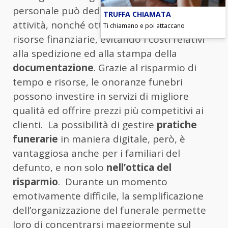
personale può dedicare più tempo ad altre
TRUFFA CHIAMATA
attività, nonché ottimizzare l’impiego delle
Ti chiamano e poi attaccano
risorse finanziarie, evitando i costi relativi
alla spedizione ed alla stampa della
documentazione
. Grazie al risparmio di
tempo e risorse, le onoranze funebri
possono investire in servizi di migliore
qualità ed offrire prezzi più competitivi ai
clienti. La possibilità di gestire
pratiche
funerarie
in maniera digitale, però, è
vantaggiosa anche per i familiari del
defunto, e non solo
nell’ottica del
risparmio
. Durante un momento
emotivamente difficile, la semplificazione
dell’organizzazione del funerale permette
loro di concentrarsi maggiormente sul