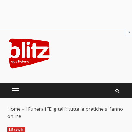
×
Skip
to
content
PRIMARY
MENU
Home
»
I Funerali “Digitali”: tutte le pratiche si fanno
online
Lifestyle