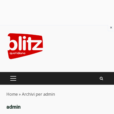
×
Skip
to
content
PRIMARY
MENU
Home
»
Archivi per admin
admin