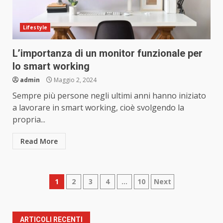
Lifestyle
L’importanza di un monitor funzionale per
lo smart working
admin
Maggio 2, 2024
Sempre più persone negli ultimi anni hanno iniziato
a lavorare in smart working, cioè svolgendo la
propria...
Read More
Paginazione
1
2
3
4
…
10
Next
degli
articoli
ARTICOLI RECENTI