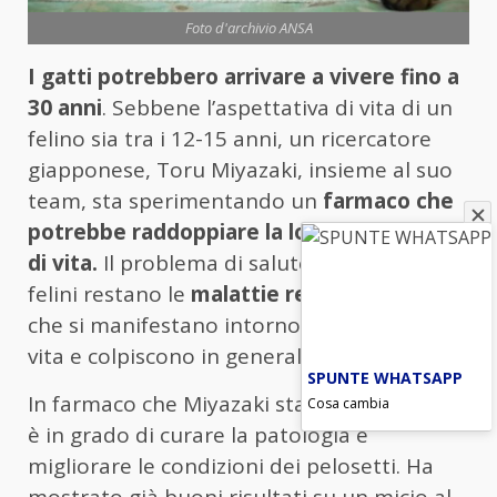
Foto d'archivio ANSA
I gatti potrebbero arrivare a vivere fino a
30 anni
. Sebbene l’aspettativa di vita di un
felino sia tra i 12-15 anni, un ricercatore
giapponese, Toru Miyazaki, insieme al suo
team, sta sperimentando un
farmaco che
potrebbe raddoppiare la loro aspettativa
di vita.
Il problema di salute principale per i
felini restano le
malattie renali croniche
,
che si manifestano intorno ai 10 anni di
vita e colpiscono in generale 1 gatto su 3.
SPUNTE WHATSAPP
In farmaco che Miyazaki sta sperimentando
Cosa cambia
è in grado di curare la patologia e
migliorare le condizioni dei pelosetti. Ha
mostrato già buoni risultati su un micio al