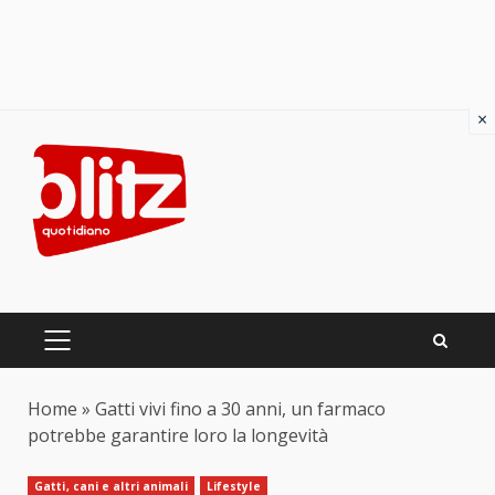
×
Skip
to
content
PRIMARY
MENU
Home
»
Gatti vivi fino a 30 anni, un farmaco
potrebbe garantire loro la longevità
Gatti, cani e altri animali
Lifestyle