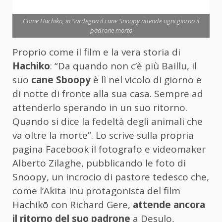
Come Hachiko, in Sardegna il cane Snoopy attende ogni giorno il
padrone morto
Proprio come il film e la vera storia di
Hachiko
: “Da quando non c’è più Baillu, il
suo
cane Sboopy
è lì nel vicolo di giorno e
di notte di fronte alla sua casa. Sempre ad
attenderlo sperando in un suo ritorno.
Quando si dice la fedeltà degli animali che
va oltre la morte”. Lo scrive sulla propria
pagina Facebook il fotografo e videomaker
Alberto Zilaghe, pubblicando le foto di
Snoopy, un incrocio di pastore tedesco che,
come l’Akita Inu protagonista del film
Hachikō con Richard Gere,
attende ancora
il ritorno del suo padrone
a Desulo,