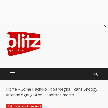
×
Skip
to
content
PRIMARY
MENU
Home
»
Come Hachiko, in Sardegna il cane Snoopy
attende ogni giorno il padrone morto
Gatti, cani e altri animali