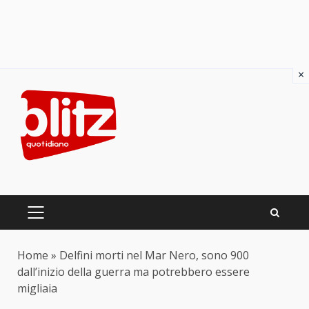
×
Skip
to
content
PRIMARY
MENU
Home
»
Delfini morti nel Mar Nero, sono 900
dall’inizio della guerra ma potrebbero essere
migliaia