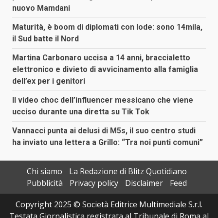
nuovo Mamdani
Maturità, è boom di diplomati con lode: sono 14mila,
il Sud batte il Nord
Martina Carbonaro uccisa a 14 anni, braccialetto
elettronico e divieto di avvicinamento alla famiglia
dell’ex per i genitori
Il video choc dell’influencer messicano che viene
ucciso durante una diretta su Tik Tok
Vannacci punta ai delusi di M5s, il suo centro studi
ha inviato una lettera a Grillo: “Tra noi punti comuni”
Chi siamo
La Redazione di Blitz Quotidiano
Pubblicità
Privacy policy
Disclaimer
Feed
Copyright 2025 © Società Editrice Multimediale S.r.l.
Testata Giornalistica registrata al Tribunale di Roma al