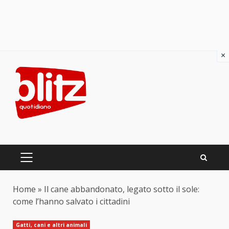
×
Skip
to
content
PRIMARY
MENU
Home
»
Il cane abbandonato, legato sotto il sole:
come l’hanno salvato i cittadini
Gatti, cani e altri animali