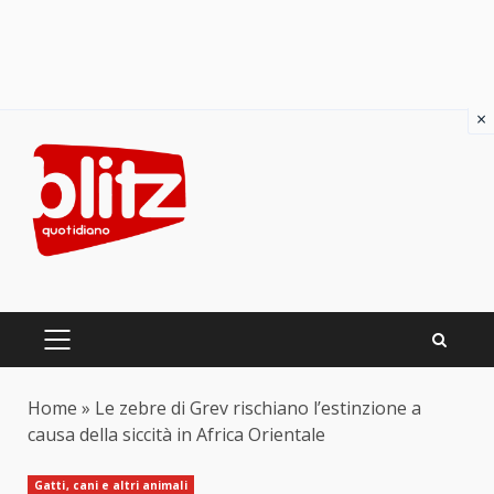
×
Skip
to
content
PRIMARY
MENU
Home
»
Le zebre di Grev rischiano l’estinzione a
causa della siccità in Africa Orientale
Gatti, cani e altri animali