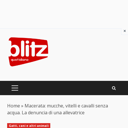
×
Skip
to
content
PRIMARY
MENU
Home
»
Macerata: mucche, vitelli e cavalli senza
acqua. La denuncia di una allevatrice
Gatti, cani e altri animali