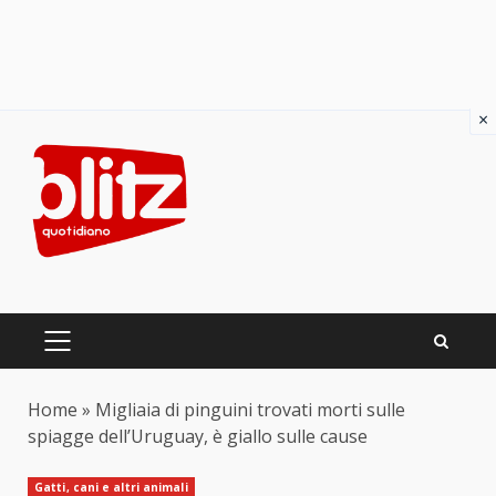
×
Skip
to
content
PRIMARY
MENU
Home
»
Migliaia di pinguini trovati morti sulle
spiagge dell’Uruguay, è giallo sulle cause
Gatti, cani e altri animali