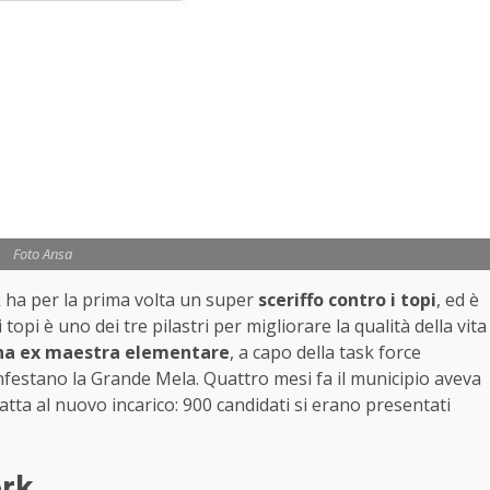
Foto Ansa
k
ha per la prima volta un super
sceriffo contro i topi
, ed è
 topi è uno dei tre pilastri per migliorare la qualità della vita
a ex maestra elementare
, a capo della task force
nfestano la Grande Mela. Quattro mesi fa il municipio aveva
datta al nuovo incarico: 900 candidati si erano presentati
ork