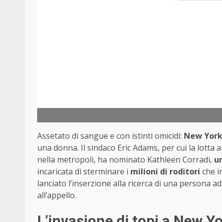
Assetato di sangue e con istinti omicidi:
New Yor
una donna. Il sindaco Eric Adams, per cui la lotta ai
nella metropoli, ha nominato Kathleen Corradi,
un
incaricata di sterminare i
milioni di roditori
che i
lanciato l’inserzione alla ricerca di una persona a
all’appello.
L’invasione di topi a New Y