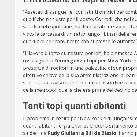
“Assetati di sangue” e “con istinti omicidi per com
qualifiche richieste per il posto. Corradi, che nel 
scuole metropolitane, ha dimostrato di saperci far
visto la carcassa di un ratto lungo i binari della fe
quartiere per convincere con successo le autorita’ 
“Il lavoro è fatto su misura per lei”, ha ammesso 
cosa significa
l’emergenza topi per New York
: 
presenza di roditori in una palazzina di sua propri
direttive chiave della sua amministrazione: al pari 
sono a suo avviso il sintomo di un disordine urban
della metropoli quella che era prima del declino da
Tanti topi quanti abitanti
Il problema in realtà per New York è di lunghissi
quanti abitanti, e già Charles Dickens si lamentò pe
sindaci, da
Rudy
Giuliani a Bill de Blasio
, hanno p