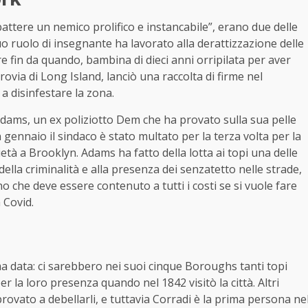
battere un nemico prolifico e instancabile”, erano due delle
suo ruolo di insegnante ha lavorato alla derattizzazione delle
e fin da quando, bambina di dieci anni orripilata per aver
rrovia di Long Island, lanciò una raccolta di firme nel
a disinfestare la zona.
Adams, un ex poliziotto Dem che ha provato sulla sua pelle
in gennaio il sindaco è stato multato per la terza volta per la
età a Brooklyn. Adams ha fatto della lotta ai topi una delle
della criminalità e alla presenza dei senzatetto nelle strade,
o che deve essere contenuto a tutti i costi se si vuole fare
 Covid.
ma data: ci sarebbero nei suoi cinque Boroughs tanti topi
r la loro presenza quando nel 1842 visitò la città. Altri
rovato a debellarli, e tuttavia Corradi è la prima persona ne