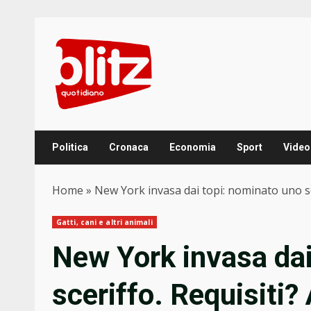
Skip
to
content
Politica
Cronaca
Economia
Sport
Video
Home
»
New York invasa dai topi: nominato uno sc
Gatti, cani e altri animali
New York invasa dai
sceriffo. Requisiti?