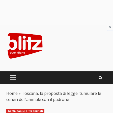
×
Skip
to
content
PRIMARY
MENU
Home
»
Toscana, la proposta di legge: tumulare le
ceneri dell’animale con il padrone
Gatti, cani e altri animali