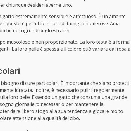
per chiunque desideri averne uno.
un gatto estremamente sensibile e affettuoso. È un amante
Per questo è perfetto in caso di famiglia numerose. Ama
nche nei riguardi degli estranei.
orpo muscoloso e ben proporzionato. La loro testa è a forma
nti. La loro pelle è spessa e il colore può variare dal rosa a
colari
 bisogno di cure particolari. È importante che siano protetti
temente idratata. Inoltre, è necessario pulirli regolarmente
 sulla loro pelle. Essendo un gatto che consuma una grande
bisogno giornaliero necessario per mantenere la
ter dare libero sfogo alla sua tendenza a giocare molto
lare attenzione alla qualità del cibo.