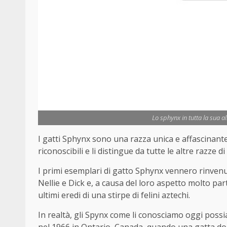
Lo sphynx in tutta la sua a
I gatti Sphynx sono una razza unica e affascinante.
riconoscibili e li distingue da tutte le altre razze di 
I primi esemplari di gatto Sphynx vennero rinvenu
Nellie e Dick e, a causa del loro aspetto molto p
ultimi eredi di una stirpe di felini aztechi.
In realtà, gli Spynx come li conosciamo oggi poss
nel 1966 in Ontario, Canada, quando una gatta d