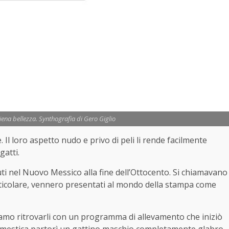
liena bellezza. Synthografia di Gero Giglio
 Il loro aspetto nudo e privo di peli li rende facilmente
gatti.
ti nel Nuovo Messico alla fine dell’Ottocento. Si chiamavano
articolare, vennero presentati al mondo della stampa come
iamo ritrovarli con un programma di allevamento che iniziò
omestica partorì un gattino maschio completamente glabro.