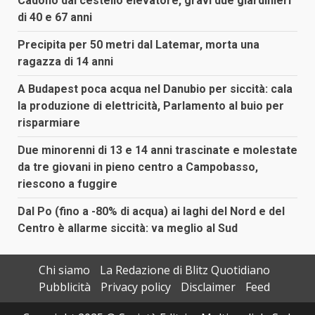
Cadono dal cestello elevatore, gravi due giardinieri
di 40 e 67 anni
Precipita per 50 metri dal Latemar, morta una
ragazza di 14 anni
A Budapest poca acqua nel Danubio per siccità: cala
la produzione di elettricità, Parlamento al buio per
risparmiare
Due minorenni di 13 e 14 anni trascinate e molestate
da tre giovani in pieno centro a Campobasso,
riescono a fuggire
Dal Po (fino a -80% di acqua) ai laghi del Nord e del
Centro è allarme siccità: va meglio al Sud
Chi siamo
La Redazione di Blitz Quotidiano
Pubblicità
Privacy policy
Disclaimer
Feed