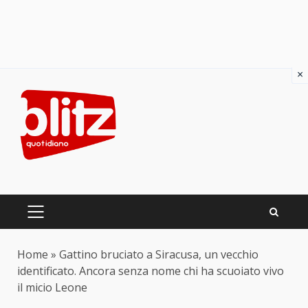
×
Skip
to
content
PRIMARY
MENU
Home
»
Gattino bruciato a Siracusa, un vecchio
identificato. Ancora senza nome chi ha scuoiato vivo
il micio Leone