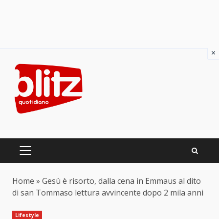
×
Skip
to
content
PRIMARY
MENU
Home
»
Gesù è risorto, dalla cena in Emmaus al dito
di san Tommaso lettura avvincente dopo 2 mila anni
Lifestyle