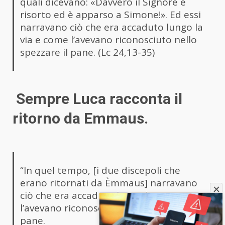
quali dicevano: «Davvero il Signore è
risorto ed è apparso a Simone!». Ed essi
narravano ciò che era accaduto lungo la
via e come l’avevano riconosciuto nello
spezzare il pane. (Lc 24,13-35)
Sempre Luca racconta il
ritorno da Emmaus.
“In quel tempo, [i due discepoli che
erano ritornati da Èmmaus] narravano
ciò che era accaduto lungo la via e come
l’avevano riconosciuto nello spezzare il
pane.