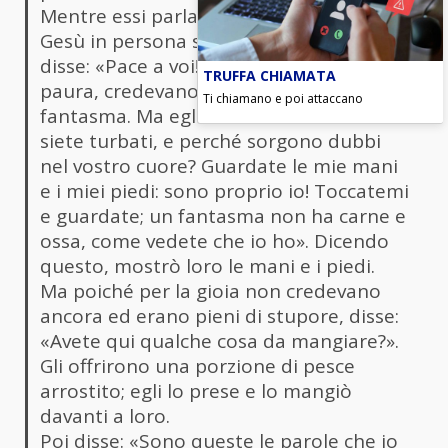
Mentre essi parlavano di queste cose,
Gesù in persona stette in mezzo a loro e
disse: «Pace a voi!». Sconvolti e pieni di
TRUFFA CHIAMATA
paura, credevano di vedere un
Ti chiamano e poi attaccano
fantasma. Ma egli disse loro: «Perché
siete turbati, e perché sorgono dubbi
nel vostro cuore? Guardate le mie mani
e i miei piedi: sono proprio io! Toccatemi
e guardate; un fantasma non ha carne e
ossa, come vedete che io ho». Dicendo
questo, mostrò loro le mani e i piedi.
Ma poiché per la gioia non credevano
ancora ed erano pieni di stupore, disse:
«Avete qui qualche cosa da mangiare?».
Gli offrirono una porzione di pesce
arrostito; egli lo prese e lo mangiò
davanti a loro.
Poi disse: «Sono queste le parole che io