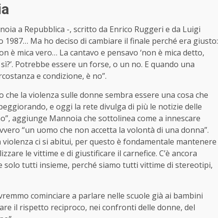
ia
oia a Repubblica -, scritto da Enrico Ruggeri e da Luigi
1987… Ma ho deciso di cambiare il finale perché era giusto:
non è mica vero… La cantavo e pensavo ‘non è mica detto,
ì?’. Potrebbe essere un forse, o un no. E quando una
ircostanza e condizione, è no”.
to che la violenza sulle donne sembra essere una cosa che
eggiorando, e oggi la rete divulga di più le notizie delle
eno”, aggiunge Mannoia che sottolinea come a innescare
vvero “un uomo che non accetta la volontà di una donna”.
la violenza ci si abitui, per questo è fondamentale mantenere
lizzare le vittime e di giustificare il carnefice. C’è ancora
olo tutti insieme, perché siamo tutti vittime di stereotipi,
vremmo cominciare a parlare nelle scuole già ai bambini
are il rispetto reciproco, nei confronti delle donne, del