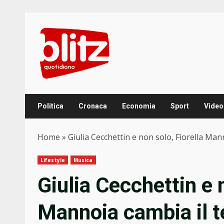
Skip
to
content
Politica
Cronaca
Economia
Sport
Video
Home
»
Giulia Cecchettin e non solo, Fiorella Man
Lifestyle
Musica
Giulia Cecchettin e 
Mannoia cambia il te