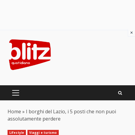
×
Skip
to
content
PRIMARY
MENU
Home
»
I borghi del Lazio, i 5 posti che non puoi
assolutamente perdere
Lifestyle
Viaggi e turismo