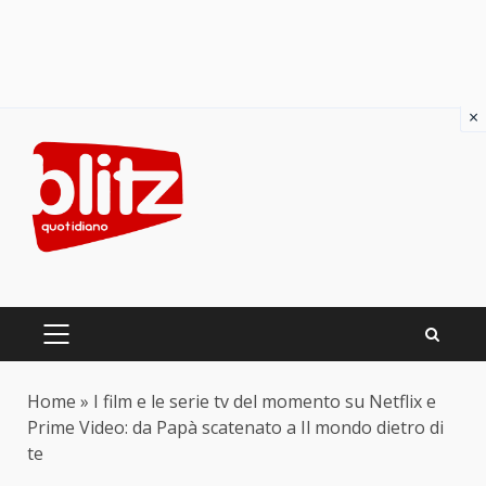
×
Skip
to
content
PRIMARY
MENU
Home
»
I film e le serie tv del momento su Netflix e
Prime Video: da Papà scatenato a Il mondo dietro di
te