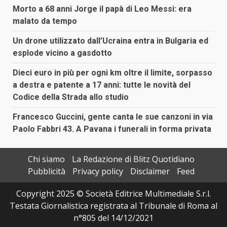
Morto a 68 anni Jorge il papà di Leo Messi: era
malato da tempo
Un drone utilizzato dall’Ucraina entra in Bulgaria ed
esplode vicino a gasdotto
Dieci euro in più per ogni km oltre il limite, sorpasso
a destra e patente a 17 anni: tutte le novità del
Codice della Strada allo studio
Francesco Guccini, gente canta le sue canzoni in via
Paolo Fabbri 43. A Pavana i funerali in forma privata
Chi siamo
La Redazione di Blitz Quotidiano
Pubblicità
Privacy policy
Disclaimer
Feed
Copyright 2025 © Società Editrice Multimediale S.r.l.
Testata Giornalistica registrata al Tribunale di Roma al
n°805 del 14/12/2021