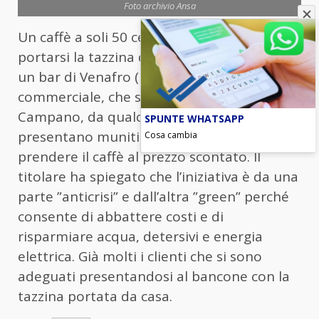
Foto archivio Ansa
Un caffè a soli 50 centesimi, ma bisogna
portarsi la tazzina da casa. È l’iniziativa di
un bar di Venafro (Isernia). Nell’attività
commerciale, che si trova su corso
Campano, da qualche giorno i clienti che si
SPUNTE WHATSAPP
presentano muniti di tazzina possono
Cosa cambia
prendere il caffè al prezzo scontato. Il
titolare ha spiegato che l’iniziativa è da una
parte ”anticrisi” e dall’altra ”green” perché
consente di abbattere costi e di
risparmiare acqua, detersivi e energia
elettrica. Già molti i clienti che si sono
adeguati presentandosi al bancone con la
tazzina portata da casa.