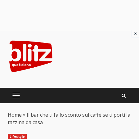
×
Skip
to
content
PRIMARY
MENU
Home
»
Il bar che ti fa lo sconto sul caffè se ti porti la
tazzina da casa
Lifestyle