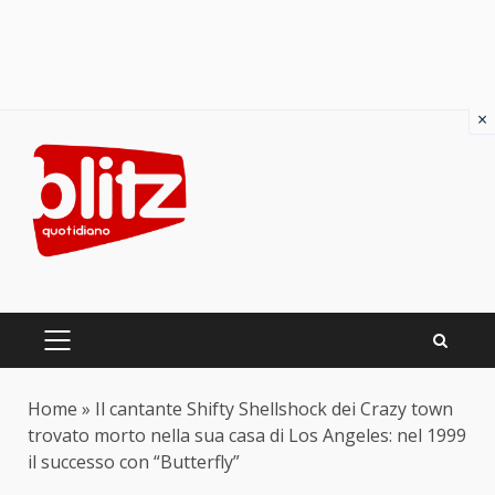
×
Skip
to
content
PRIMARY
MENU
Home
»
Il cantante Shifty Shellshock dei Crazy town
trovato morto nella sua casa di Los Angeles: nel 1999
il successo con “Butterfly”