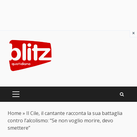
×
Skip
to
content
PRIMARY
MENU
Home
»
Il Cile, il cantante racconta la sua battaglia
contro l’alcolismo: “Se non voglio morire, devo
smettere”