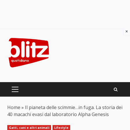
×
Skip
to
content
PRIMARY
MENU
Home
»
Il pianeta delle scimmie…in fuga. La storia dei
40 macachi evasi dal laboratorio Alpha Genesis
Gatti, cani e altri animali
Lifestyle