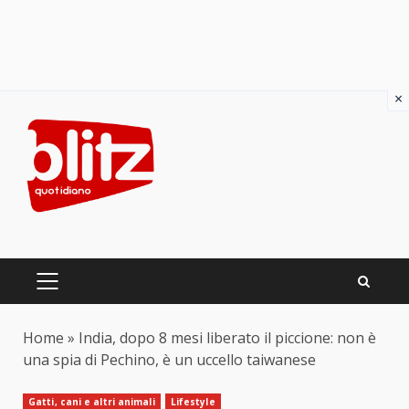
×
Skip
to
content
PRIMARY
MENU
Home
»
India, dopo 8 mesi liberato il piccione: non è
una spia di Pechino, è un uccello taiwanese
Gatti, cani e altri animali
Lifestyle