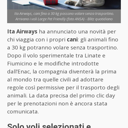
Ita Airways, cani fino a 30 kg possono volare senza trasportino.
Arrivano i voli Large Pet Friendly (foto ANSA) - Blitz quotidiano
Ita Airways
ha annunciato una novità per
chi viaggia con i propri
cani
: gli animali fino
a 30 kg potranno volare senza trasportino.
Dopo il volo sperimentale tra Linate e
Fiumicino e le modifiche introdotte
dall’Enac, la compagnia diventerà la prima
al mondo tra quelle civili ad adottare
regole così permissive per il trasporto degli
animali. La data precisa del primo clic day
per le prenotazioni non è ancora stata
comunicata.
Solo voli selezionati e