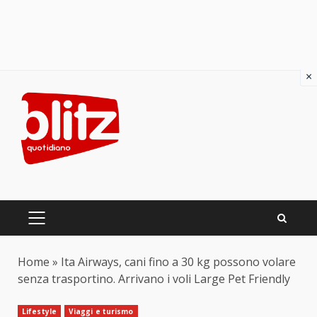
×
Skip
to
content
PRIMARY
MENU
Home
»
Ita Airways, cani fino a 30 kg possono volare
senza trasportino. Arrivano i voli Large Pet Friendly
Lifestyle
Viaggi e turismo