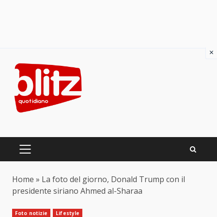
×
Skip
to
content
PRIMARY
MENU
Home
»
La foto del giorno, Donald Trump con il
presidente siriano Ahmed al-Sharaa
Foto notizie
Lifestyle