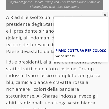
La foto del giorno, Donald Trump con il presidente siriano Ahmed al-
Sharaa (foto Ansa) - Blitz Quotidiano
A Riad si è svolto un incontro tra il
presidente degli Stati Uniti Donald Trump
e il presidente siriano Ahmed al-Sharaa
(Jolani), all’indomani dell’annuncio del
tycoon della revoca delle sanzioni contro il
PIANO COTTURA PERICOLOSO
Paese devastato dalla guerra.
Vanno rimossi
I due presidenti, alla fine dell’incontro sono
stati ritratti in una foto insieme. Trump
indossa il suo classico completo con giacca
blu, camicia bianca e cravatta rossa a
richiamare i colori della bandiera
statunitense. Al-Sharaa indossa invece gli
abiti tradizionali: una lunga veste bianca