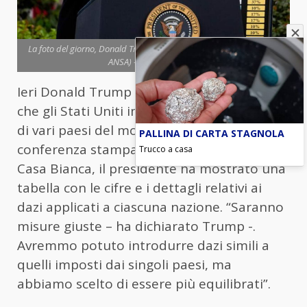
La foto del giorno, Donald Trump mostra la tabella con i dazi (foto
ANSA) - Blitz quotidiano
Ieri Donald Trump ha svelato i nuovi dazi
che gli Stati Uniti imporranno nei confronti
di vari paesi del mondo. Durante una
PALLINA DI CARTA STAGNOLA
conferenza stampa nel Rose Garden della
Trucco a casa
Casa Bianca, il presidente ha mostrato una
tabella con le cifre e i dettagli relativi ai
dazi applicati a ciascuna nazione. “Saranno
misure giuste – ha dichiarato Trump -.
Avremmo potuto introdurre dazi simili a
quelli imposti dai singoli paesi, ma
abbiamo scelto di essere più equilibrati”.