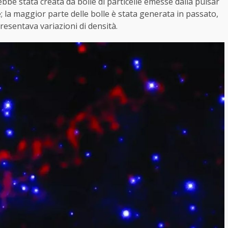
ebbe stata creata da bolle di particelle emesse dalla pulsar
 la maggior parte delle bolle è stata generata in passato,
esentava variazioni di densità.