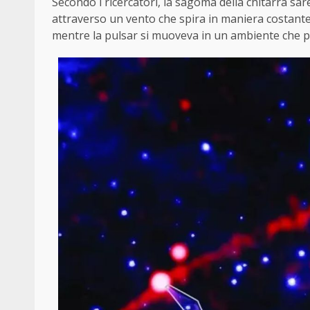
Secondo i ricercatori, la sagoma della chitarra sar
attraverso un vento che spira in maniera costante;
mentre la pulsar si muoveva in un ambiente che pr