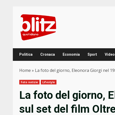
Skip
to
content
Politica
Cronaca
Economia
Sport
Video
Home
»
La foto del giorno, Eleonora Giorgi nel 198
Foto notizie
Lifestyle
La foto del giorno, 
sul set del film Oltr