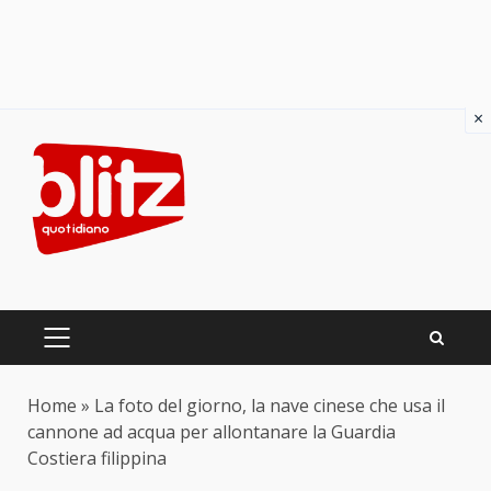
×
Skip
to
content
PRIMARY
MENU
Home
»
La foto del giorno, la nave cinese che usa il
cannone ad acqua per allontanare la Guardia
Costiera filippina