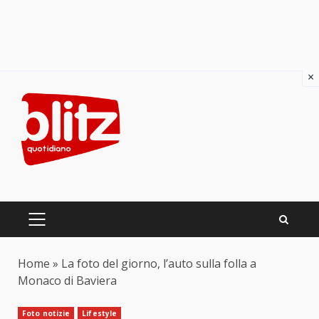
×
Skip
to
content
PRIMARY
MENU
Home
»
La foto del giorno, l’auto sulla folla a
Monaco di Baviera
Foto notizie
Lifestyle